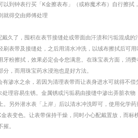
可以到钟表行买「K金擦表布」（或称魔术布）自行擦拭
则就得交由师傅处理
戴久了，囤积在表节接缝处或带面由汗渍和污垢混成的
轻刷表带及接缝处，之后用清水冲洗，以绒布擦拭后可用
用牙粉擦拭，效果必定会令您满意。在珠宝表方面，消费
污部分，而用珠宝药水浸泡也是好方法。
有渗水之余，若因为清理表带而让表身进水可就得不偿
处理容易生锈。金属锈或污垢易由接缝中渗出弄脏衣物
上。另外潜水表「上岸」后以清水冲洗即可，使用化学药
K金表变色。让表带保持干燥，同时小心配戴置放，而标
不摧。