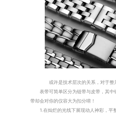
或许是技术层次的关系，对于整只
表带可简单区分为链带与皮带，其中链
带却会对你的仪容大为扣分唷！
1.在灿烂的光线下展现动人神彩，平整