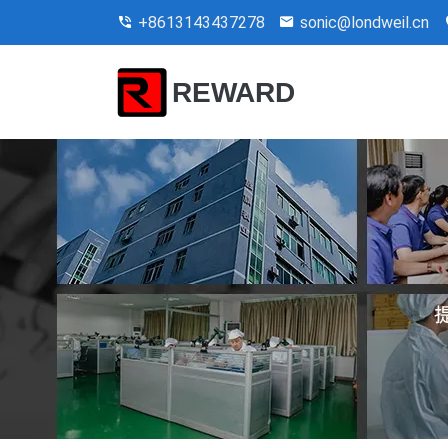
+8613143437278
sonic@londweil.cn
REWARD