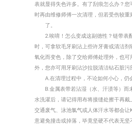
表就显得失色许多。有了刮痕怎么办？您
时再由维修师傅一次清理，但若受伤较重
了。
2.唉唷！怎么变成这副德性？链带表配
时，可拿软毛牙刷沾上些许牙膏或清洁剂
氧化而变色，除了交给师傅处理外，也可
外，您亦可用牙刷沾沙拉脱清洁钻石脏
A.在清理过程中，不论如何小心，仍会
B.金属表带若沾湿（水、汗渍等）而未
水洗濯后，请记得用布将接缝处擦干再戴
交通废气、泳池氯气或人体汗水等都会让
意避免撞击或掉落，毕竟坚硬不代表无坚