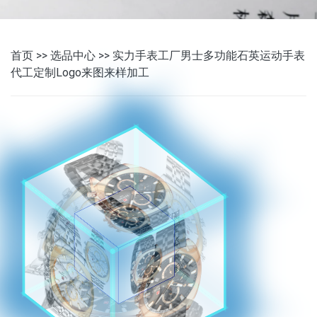
首页
>>
选品中心
>> 实力手表工厂男士多功能石英运动手表
代工定制Logo来图来样加工
图
工
来
英
定
男
运
实
力
手
表
工
厂
士
多
功
能
石
动
手
表
代
制
L
o
g
o
来
样
加
工